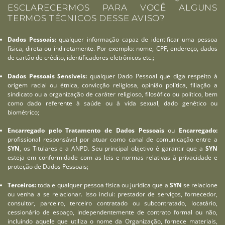
ESCLARECERMOS PARA VOCÊ ALGUNS
TERMOS TÉCNICOS DESSE AVISO?
Dados Pessoais:
qualquer informação capaz de identificar uma pessoa
física, direta ou indiretamente. Por exemplo: nome, CPF, endereço, dados
de cartão de crédito, identificadores eletrônicos etc.;
Dados Pessoais Sensíveis:
qualquer Dado Pessoal que diga respeito à
origem racial ou étnica, convicção religiosa, opinião política, filiação a
sindicato ou a organização de caráter religioso, filosófico ou político, bem
como dado referente à saúde ou à vida sexual, dado genético ou
biométrico;
Encarregado pelo Tratamento de Dados Pessoais
ou
Encarregado:
profissional responsável por atuar como canal de comunicação entre a
SYN
, os Titulares e a ANPD. Seu principal objetivo é garantir que a
SYN
esteja em conformidade com as leis e normas relativas à privacidade e
proteção de Dados Pessoais;
Terceiros:
toda e qualquer pessoa física ou jurídica que a
SYN
se relacione
ou venha a se relacionar. Isso inclui: prestador de serviços, fornecedor,
consultor, parceiro, terceiro contratado ou subcontratado, locatário,
cessionário de espaço, independentemente de contrato formal ou não,
incluindo aquele que utiliza o nome da Organização, fornece materiais,