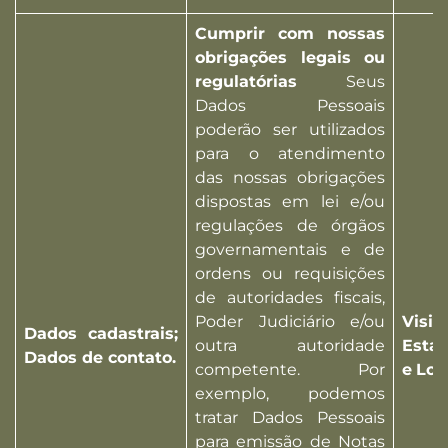
Cumprir com nossas
obrigações legais ou
regulatórias
Seus
Dados Pessoais
poderão ser utilizados
para o atendimento
das nossas obrigações
dispostas em lei e/ou
regulações de órgãos
governamentais e de
ordens ou requisições
de autoridades fiscais,
Poder Judiciário e/ou
Visi
Dados cadastrais;
outra autoridade
Estab
Dados de contato.
competente. Por
e
Loj
exemplo, podemos
tratar Dados Pessoais
para emissão de Notas