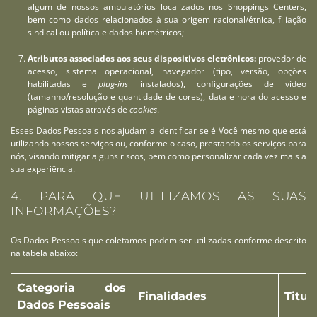
algum de nossos ambulatórios localizados nos Shoppings Centers,
bem como dados relacionados à sua origem racional/étnica, filiação
sindical ou política e dados biométricos;
Atributos associados aos seus dispositivos eletrônicos:
provedor de
acesso, sistema operacional, navegador (tipo, versão, opções
habilitadas e
plug-ins
instalados), configurações de vídeo
(tamanho/resolução e quantidade de cores), data e hora do acesso e
páginas vistas através de
cookies
.
Esses Dados Pessoais nos ajudam a identificar se é Você mesmo que está
utilizando nossos serviços ou, conforme o caso, prestando os serviços para
nós, visando mitigar alguns riscos, bem como personalizar cada vez mais a
sua experiência.
4. PARA QUE UTILIZAMOS AS SUAS
INFORMAÇÕES?
Os Dados Pessoais que coletamos podem ser utilizadas conforme descrito
na tabela abaixo:
Categoria dos
Finalidades
Titul
Dados Pessoais