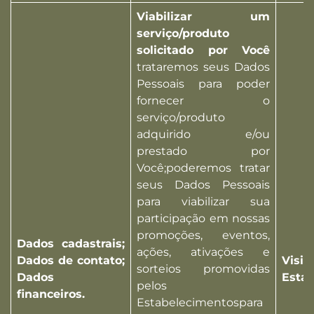
Viabilizar um
serviço/produto
solicitado por Você
trataremos seus Dados
Pessoais para poder
fornecer o
serviço/produto
adquirido e/ou
prestado por
Você;poderemos tratar
seus Dados Pessoais
para viabilizar sua
participação em nossas
promoções, eventos,
Dados cadastrais;
ações, ativações e
Dados de contato;
Visi
sorteios promovidas
Dados
Esta
pelos
financeiros.
Estabelecimentospara