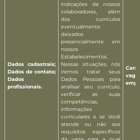
indicações de nossos
colaboradores, além
dos currículos
eventualmente
deixados
presencialmente em
nossos
Estabelecimentos.
Dados cadastrais;
Nessas situações, nós
Can
Dados de contato;
iremos tratar seus
va
Dados
Dados Pessoais para
empr
profissionais.
analisar seu currículo,
verificar as suas
competências,
informações
curriculares e se Você
atende ou não aos
requisitos específicos
da vaga para a qual