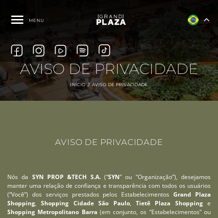
MENU
AVISO DE PRIVACIDADE
INÍCIO
AVISO DE PRIVACIDADE
AVISO DE PRIVACIDADE
Nós da
SYN PROP &TECH S.A.
(“
SYN
” ou “Organização”), desejamos
manter uma relação de confiança e transparência com todos os usuários
(“Você”) dos serviços prestados pelos Estabelecimentos
Grand Plaza
Shopping
,
Shopping Cidade São Paulo
,
Tietê Plaza Shopping
e
Shopping Metropolitano Barra
(em conjunto, os “Estabelecimentos” ou