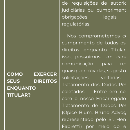
de requisições de autorid
judiciárias ou cumpriment
obrigações legais
regulatórias.
Nos comprometemos co
cumprimento de todos os 
direitos enquanto Titular.
isso, possuímos um canal
comunicação para resol
quaisquer dúvidas, sugestõe
COMO EXERCER
solicitações voltadas
SEUS DIREITOS
Tratamento dos Dados Pess
ENQUANTO
coletados. Entre em cont
TITULAR?
com o nosso Encarregado 
Tratamento de Dados Pess
(Opice Blum, Bruno Advoga
representado pelo Sr. Henr
Fabretti) por meio do
e-