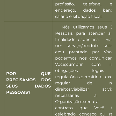
profissão, telefone, e-m
endereço, dados bancári
salário e situação fiscal.
Nós utilizamos seus Da
Pessoais para atender a 
finalidade específica: viabil
um serviço/produto solici
e/ou prestado por Você;p
podermos nos comunicar 
Você;cumprir com nos
obrigações legais
POR QUE
regulatórias;permitir o exerc
PRECISAMOS DOS
regular de noss
SEUS DADOS
direitos;viabilizar ativid
PESSOAIS?
necessárias à no
Organização;executar
contrato que Você te
celebrado conosco ou real