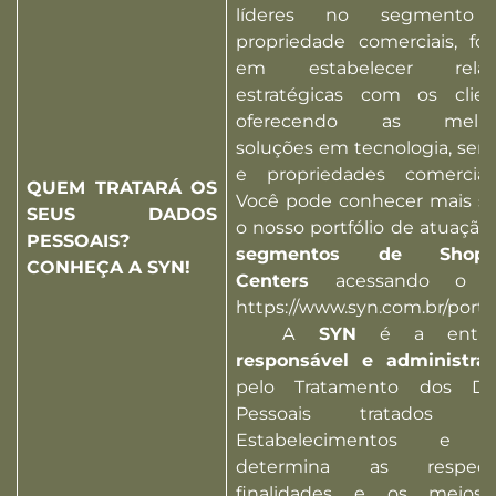
líderes no segmento
propriedade comerciais, fo
em estabelecer relaç
estratégicas com os clien
oferecendo as melho
soluções em tecnologia, serv
e propriedades comercia
QUEM TRATARÁ OS
Você pode conhecer mais s
SEUS DADOS
o nosso portfólio de atuação
PESSOAIS?
segmentos de Shopp
CONHEÇA A SYN!
Centers
acessando o
https://www.syn.com.br/portfol
A
SYN
é a entid
responsável e administra
pelo Tratamento dos Da
Pessoais tratados pe
Estabelecimentos e 
determina as respecti
finalidades e os meios