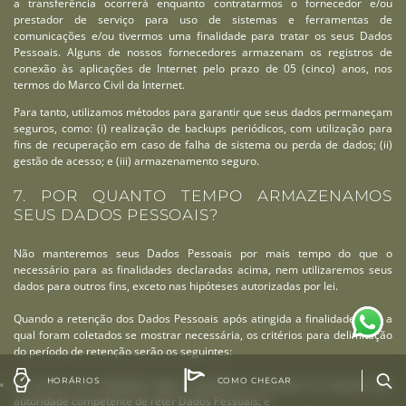
a transferência ocorrerá enquanto contratarmos o fornecedor e/ou
prestador de serviço para uso de sistemas e ferramentas de
comunicações e/ou tivermos uma finalidade para tratar os seus Dados
Pessoais. Alguns de nossos fornecedores armazenam os registros de
conexão às aplicações de Internet pelo prazo de 05 (cinco) anos, nos
termos do Marco Civil da Internet.
Para tanto, utilizamos métodos para garantir que seus dados permaneçam
seguros, como: (i) realização de backups periódicos, com utilização para
fins de recuperação em caso de falha de sistema ou perda de dados; (ii)
gestão de acesso; e (iii) armazenamento seguro.
7. POR QUANTO TEMPO ARMAZENAMOS
SEUS DADOS PESSOAIS?
Não manteremos seus Dados Pessoais por mais tempo do que o
necessário para as finalidades declaradas acima, nem utilizaremos seus
dados para outros fins, exceto nas hipóteses autorizadas por lei.
Quando a retenção dos Dados Pessoais após atingida a finalidade para a
qual foram coletados se mostrar necessária, os critérios para delimitação
do período de retenção serão os seguintes:
HORÁRIOS
COMO CHEGAR
se temos uma obrigação legal, regulatória, contratual ou imposta por
autoridade competente de reter Dados Pessoais; e