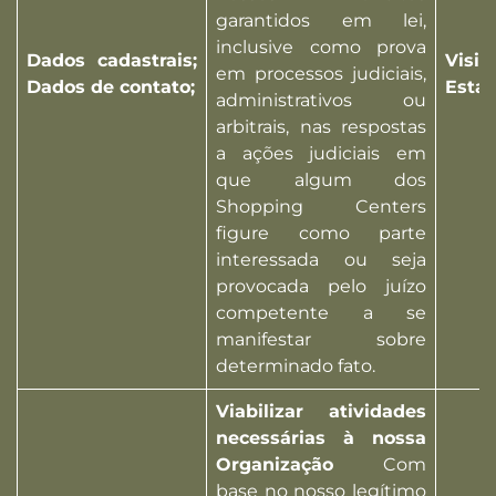
garantidos em lei,
inclusive como prova
Dados cadastrais;
Visi
em processos judiciais,
Dados de contato;
Esta
administrativos ou
arbitrais, nas respostas
a ações judiciais em
que algum dos
Shopping Centers
figure como parte
interessada ou seja
provocada pelo juízo
competente a se
manifestar sobre
determinado fato.
Viabilizar atividades
necessárias à nossa
Organização
Com
base no nosso legítimo