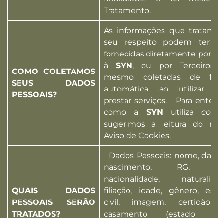
Tratamento.
As informações que tratam
seu respeito podem ter s
fornecidas diretamente por 
à
SYN
, ou por Terceiros
COMO COLETAMOS
mesmo coletadas de fo
SEUS DADOS
automática ao utilizar e
PESSOAIS?
prestar serviços. Para ente
como a
SYN
utiliza
coo
sugerimos a leitura do n
Aviso de Cookies
.
Dados Pessoais: nome, dat
nascimento, RG, C
nacionalidade, naturalid
QUAIS DADOS
filiação, idade, gênero, es
PESSOAIS SERÃO
civil, imagem, certidão
TRATADOS?
casamento (estado civi