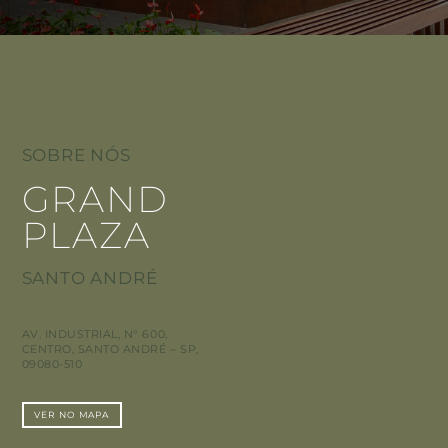
SOBRE NÓS
GRAND
PLAZA
SANTO ANDRÉ
AV. INDUSTRIAL, N° 600,
CENTRO, SANTO ANDRÉ – SP,
09080-510
VER NO MAPA