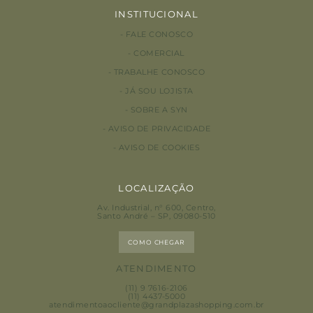
INSTITUCIONAL
FALE CONOSCO
COMERCIAL
TRABALHE CONOSCO
JÁ SOU LOJISTA
SOBRE A SYN
AVISO DE PRIVACIDADE
AVISO DE COOKIES
LOCALIZAÇÃO
Av. Industrial, n° 600, Centro
,
Santo André – SP, 09080-510
COMO CHEGAR
ATENDIMENTO
(11) 9 7616-2106
(11) 4437-5000
atendimentoaocliente@grandplazashopping.com.br