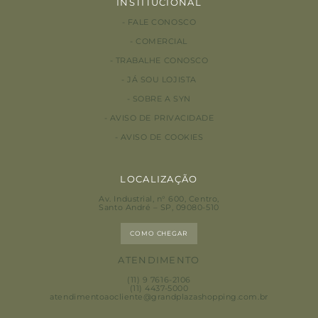
INSTITUCIONAL
FALE CONOSCO
COMERCIAL
TRABALHE CONOSCO
JÁ SOU LOJISTA
SOBRE A SYN
AVISO DE PRIVACIDADE
AVISO DE COOKIES
LOCALIZAÇÃO
Av. Industrial, n° 600, Centro
,
Santo André – SP, 09080-510
COMO CHEGAR
ATENDIMENTO
(11) 9 7616-2106
(11) 4437-5000
atendimentoaocliente@grandplazashopping.com.br