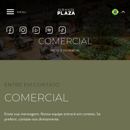
MENU
COMERCIAL
INÍCIO
COMERCIAL
ENTRE EM CONTATO
COMERCIAL
Envie sua mensagem. Nossa equipe entrará em contato.
Se
preferir, contate-nos diretamente.