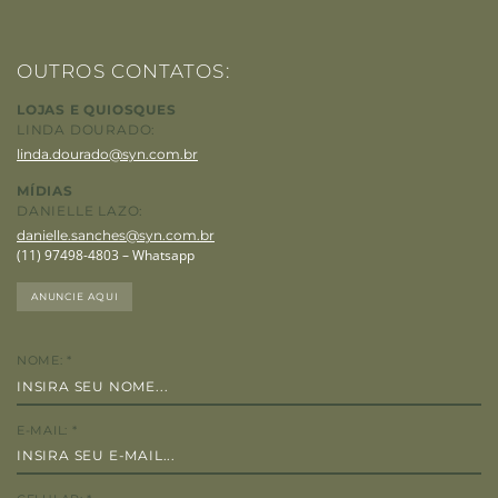
OUTROS CONTATOS:
LOJAS E QUIOSQUES
LINDA DOURADO:
linda.dourado@syn.com.br
MÍDIAS
DANIELLE LAZO:
danielle.sanches@syn.com.br
(11) 97498-4803 – Whatsapp
ANUNCIE AQUI
NOME:
*
E-MAIL:
*