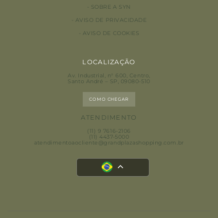
SOBRE A SYN
AVISO DE PRIVACIDADE
AVISO DE COOKIES
LOCALIZAÇÃO
Av. Industrial, n° 600, Centro
,
Santo André – SP, 09080-510
COMO CHEGAR
ATENDIMENTO
(11) 9 7616-2106
(11) 4437-5000
atendimentoaocliente@grandplazashopping.com.br