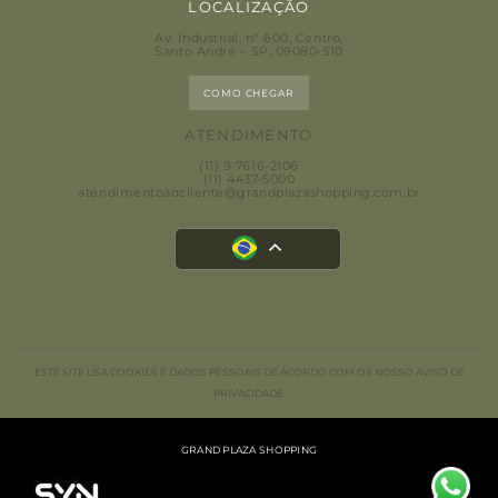
LOCALIZAÇÃO
Av. Industrial, n° 600, Centro
,
Santo André – SP, 09080-510
COMO CHEGAR
ATENDIMENTO
(11) 9 7616-2106
(11) 4437-5000
atendimentoaocliente@grandplazashopping.com.br
ESTE SITE USA COOKIES E DADOS PESSOAIS DE ACORDO COM OS NOSSO AVISO DE
PRIVACIDADE.
GRAND PLAZA SHOPPING