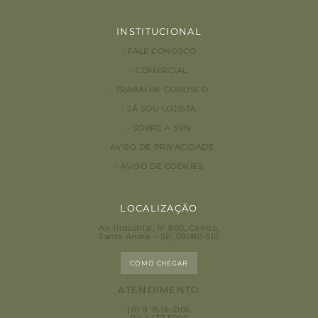
INSTITUCIONAL
FALE CONOSCO
COMERCIAL
TRABALHE CONOSCO
JÁ SOU LOJISTA
SOBRE A SYN
AVISO DE PRIVACIDADE
AVISO DE COOKIES
LOCALIZAÇÃO
Av. Industrial, n° 600, Centro
,
Santo André – SP, 09080-510
COMO CHEGAR
ATENDIMENTO
(11) 9 7616-2106